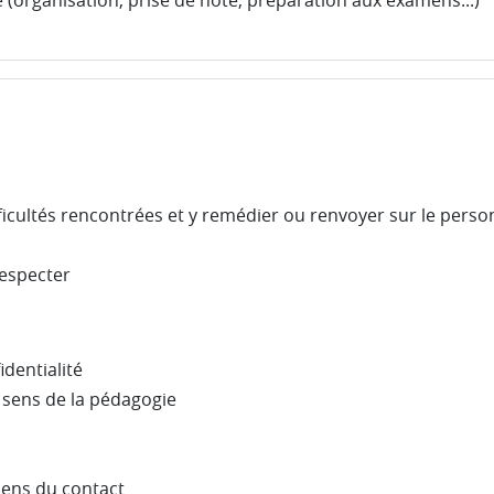
organisation, prise de note, préparation aux examens...)
ficultés rencontrées et y remédier ou renvoyer sur le person
respecter
identialité
le sens de la pédagogie
sens du contact